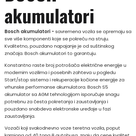
akumulatori
Bosch akumulatori -
savremena vozila se opremaju sa
sve više komponenti koje se pokreću na struju.
Kvalitetno, pouzdano napajanje je od suštinskog
značaja. Bosch akumulatori to garantuju.
Konstantno raste broj potrošača električne energije u
modernim vozilima i posebnih zahteva u pogledu
Start/stop sistema i rekuperacije kočione energije za
vrhunske performanse akumulatora. Bosch S5
akumulator sa AGM tehnologijom isporučuje snagu
potrebnu za česta pokretanja i zaustavljanja i
pouzdano snabdeva elektronske uređaje u fazi
zaustavljanja.
Vozači koji svakodnevno voze teretna vozila, poput
kamiona od 40 tona ili autobusa, znaju da cene kvalitet.