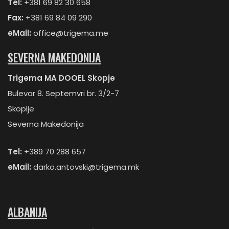
Tel:
+381 69 82 30 658
Fax:
+381 69 84 09 290
eMail:
office@trigema.me
SEVERNA MAKEDONIJA
Trigema MA DOOEL Skopje
Bulevar 8. Septemvri br. 3/2-7
Skoplje
Severna Makedonija
Tel:
+389 70 288 657
eMail:
darko.antovski@trigema.mk
ALBANIJA