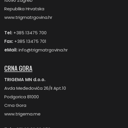
10090 Zagreb
Republika Hrvatska
www.trigmatrgovina.hr
Tel:
+385 13475 700
Fax:
+385 13475 701
eMail:
info@trigmatrgovina.hr
CRNA GORA
TRIGEMA MN d.o.o.
Avda Međedovića 26/II Apt.10
Podgorica 81000
Crna Gora
www.trigema.me