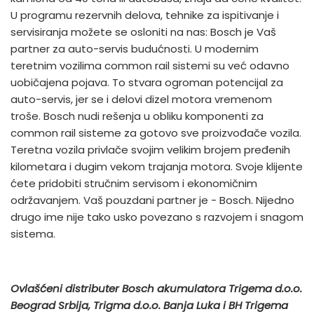
U programu rezervnih delova, tehnike za ispitivanje i
servisiranja možete se osloniti na nas: Bosch je Vaš
partner za auto-servis budućnosti. U modernim
teretnim vozilima common rail sistemi su već odavno
uobičajena pojava. To stvara ogroman potencijal za
auto-servis, jer se i delovi dizel motora vremenom
troše. Bosch nudi rešenja u obliku komponenti za
common rail sisteme za gotovo sve proizvođače vozila.
Teretna vozila privlače svojim velikim brojem pređenih
kilometara i dugim vekom trajanja motora. Svoje klijente
ćete pridobiti stručnim servisom i ekonomičnim
održavanjem. Vaš pouzdani partner je - Bosch. Nijedno
drugo ime nije tako usko povezano s razvojem i snagom
sistema.
Ovlašćeni distributer Bosch akumulatora Trigema d.o.o.
Beograd Srbija, Trigma d.o.o. Banja Luka i BH Trigema