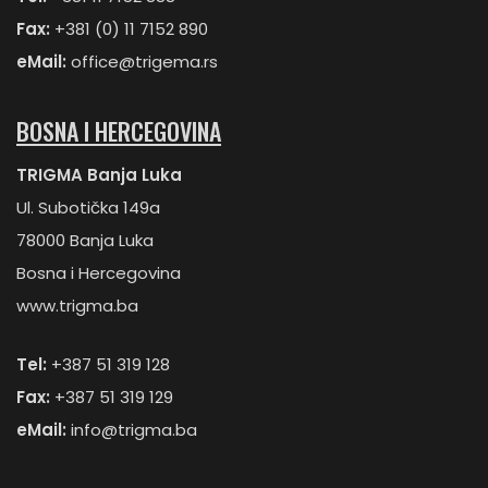
Fax:
+381 (0) 11 7152 890
eMail:
office@trigema.rs
BOSNA I HERCEGOVINA
TRIGMA Banja Luka
Ul. Subotička 149a
78000 Banja Luka
Bosna i Hercegovina
www.trigma.ba
Tel:
+387 51 319 128
Fax:
+387 51 319 129
eMail:
info@trigma.ba